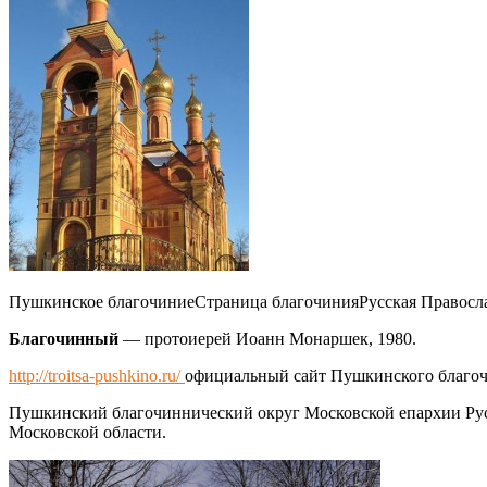
Пушкинское благочиние
Страница благочиния
Русская Правосл
Благочинный
— протоиерей Иоанн Монаршек, 1980.
http://troitsa-pushkino.ru/
официальный сайт Пушкинского благо
Пушкинский благочиннический округ Московской епархии Рус
Московской области.