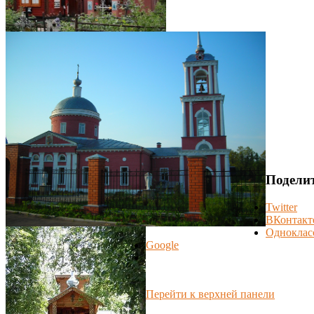
Поделит
Twitter
ВКонтакт
Одноклас
Google
Перейти к верхней панели