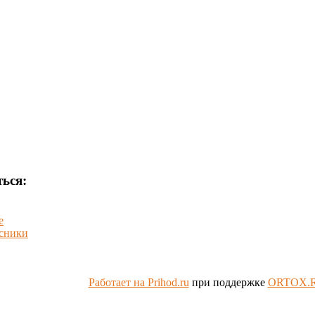
ься:
е
сники
Работает на Prihod.ru
при поддержке
ORTOX.